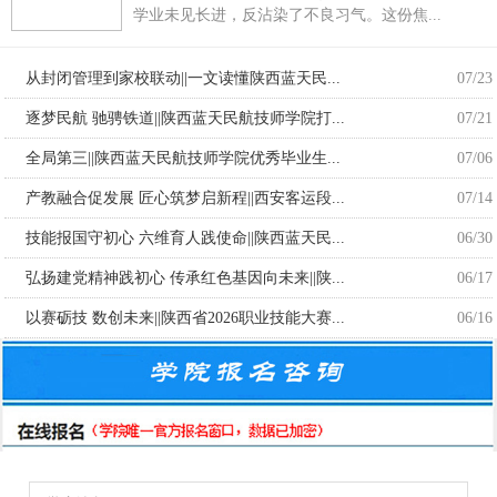
学业未见长进，反沾染了不良习气。这份焦...
从封闭管理到家校联动||一文读懂陕西蓝天民...
07/23
逐梦民航 驰骋铁道||陕西蓝天民航技师学院打...
07/21
全局第三||陕西蓝天民航技师学院优秀毕业生...
07/06
产教融合促发展 匠心筑梦启新程||西安客运段...
07/14
技能报国守初心 六维育人践使命||陕西蓝天民...
06/30
弘扬建党精神践初心 传承红色基因向未来||陕...
06/17
以赛砺技 数创未来||陕西省2026职业技能大赛...
06/16