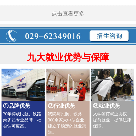
点击查看更多
九大就业优势与保障
①品牌优势
②行业优势
③就业优势
20年铸成民航、铁路
我院与民航、铁路
入学签订就业协议，
乘务员专业品牌，社
300余家大中型企业
提前就业，提供法律
会认可度高。
建立了稳定的就业渠
保障。
道。