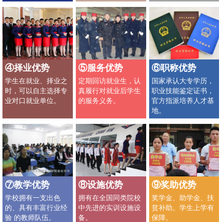
④择业优势
⑤服务优势
⑥职称优势
学生在就业、择业之
定期回访就业生，认
国家承认大专学历，
时，可以自主选择专
真履行对就业后学生
职业技能鉴定证书，
业对口就业单位。
的服务义务。
官方指派培养人才基
地。
⑦教学优势
⑧设施优势
⑨奖助优势
学校拥有一支出色
拥有在全国同类院校
奖学金、助学金、扶
的、具有丰富行业经
中先进的实训设施设
贫补助。学生上学有
验 的教师队伍。
备。
保障。